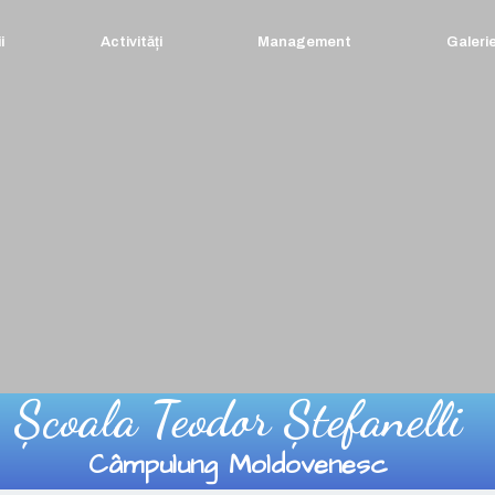
i
Activități
Management
Galeri
Școala Teodor Ștefanelli
Câmpulung Moldovenesc